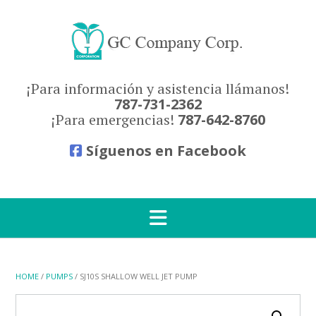
Skip
to
content
¡Para información y asistencia llámanos!
787-731-2362
¡Para emergencias!
787-642-8760
Síguenos en Facebook
HOME
/
PUMPS
/ SJ10S SHALLOW WELL JET PUMP