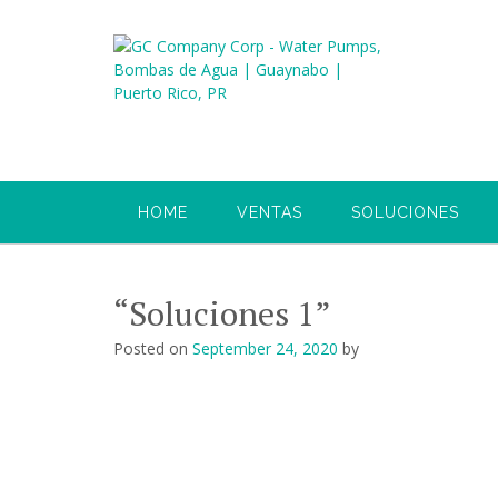
Skip
to
content
HOME
VENTAS
SOLUCIONES
“Soluciones 1”
Posted on
September 24, 2020
by
GC Compan