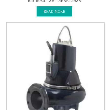
Barmesa – SE – 3BSE154SS
READ MORE